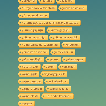
zonklayıcı
Zatürre
yüz lekesi
Yüzeyde hareket var hissi
yüzde benlenme
yüzde beneklenme
Yürüme güçlüğü bel ağrısı bacak güçsüzlüğu
yürüme güçlüğü
yutma güçlüğü
yutkunma zorluğu
yutkunmada zorluk
Yumurtalıkta sıvı toplanması
yorgunluk
yemekten tiksinme
yemek borusu
yağ oranı düşük
yanma
yabancılaşma
Vücutta izler
verem
varsanılar
vajinal şişlik
vajinal yapışıklık
vajinal tampon
vajinal sarkma
vajinal problem
vajinal kanama
vajinal akıntı
Uzun adet kanaması
uyuşma