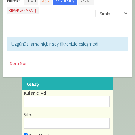
Filtrele:
TÜMÜ
AÇIK
ÇÖZÜLMÜŞ
KAPALI
CEVAPLANMAMIŞ
Üzgünüz, ama hiçbir şey filtrenizle eşleşmedi
Soru Sor
GIRIŞ
Kullanıcı Adı
Şifre