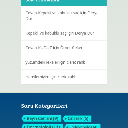
Cevap Kepekli ve kabuklu saç
için
Derya
Dur
Kepekli ve kabuklu saç
için
Derya Dur
Cevap KUDUZ
için
Ömer Ceker
yüzümdeki lekeler
için
cleric rahb
Hamilemiyim
için
cleric rahb
Soru Kategorileri
Beyin Cerrahi
(9)
Cinsellik
(6)
Dermatoloji
(11)
Endokrinoloji
(4)