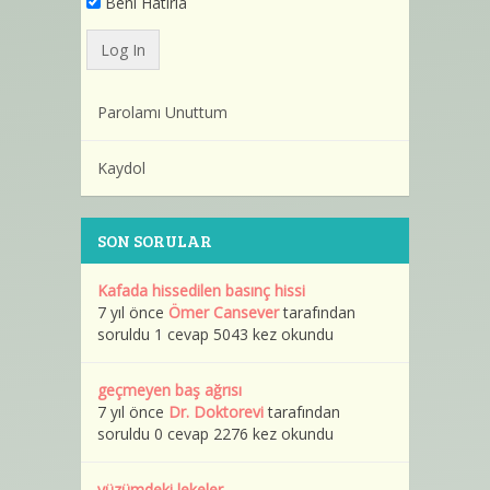
Beni Hatırla
Parolamı Unuttum
Kaydol
SON SORULAR
Kafada hissedilen basınç hissi
7 yıl önce
Ömer Cansever
tarafından
soruldu 1 cevap 5043 kez okundu
geçmeyen baş ağrısı
7 yıl önce
Dr. Doktorevi
tarafından
soruldu 0 cevap 2276 kez okundu
yüzümdeki lekeler