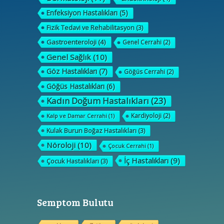
Enfeksiyon Hastalıkları
(5)
Fizik Tedavi ve Rehabilitasyon
(3)
Gastroenteroloji
(4)
Genel Cerrahi
(2)
Genel Sağlık
(10)
Göz Hastalıkları
(7)
Göğüs Cerrahi
(2)
Göğüs Hastalıkları
(6)
Kadın Doğum Hastalıkları
(23)
Kardiyoloji
(2)
Kalp ve Damar Cerrahi
(1)
Kulak Burun Boğaz Hastalıkları
(3)
Nöroloji
(10)
Çocuk Cerrahi
(1)
İç Hastalıkları
(9)
Çocuk Hastalıkları
(3)
Semptom Bulutu