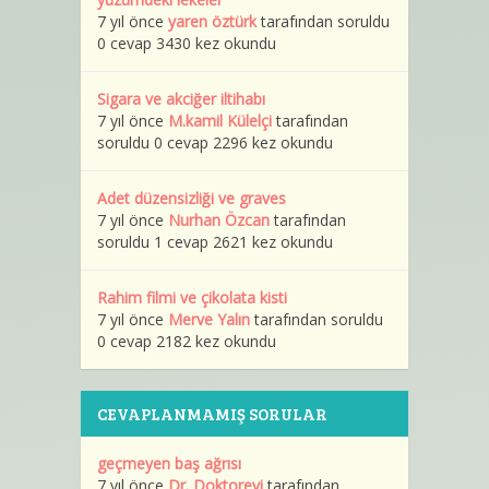
7 yıl önce
yaren öztürk
tarafından soruldu
0 cevap 3430 kez okundu
Sigara ve akciğer iltihabı
7 yıl önce
M.kamil Külelçi
tarafından
soruldu 0 cevap 2296 kez okundu
Adet düzensizliği ve graves
7 yıl önce
Nurhan Özcan
tarafından
soruldu 1 cevap 2621 kez okundu
Rahim filmi ve çikolata kisti
7 yıl önce
Merve Yalın
tarafından soruldu
0 cevap 2182 kez okundu
CEVAPLANMAMIŞ SORULAR
geçmeyen baş ağrısı
7 yıl önce
Dr. Doktorevi
tarafından