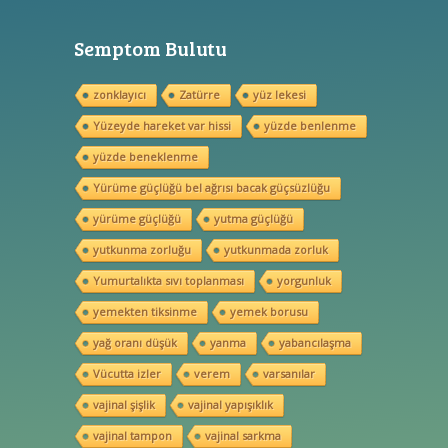
Semptom Bulutu
zonklayıcı
Zatürre
yüz lekesi
Yüzeyde hareket var hissi
yüzde benlenme
yüzde beneklenme
Yürüme güçlüğü bel ağrısı bacak güçsüzlüğu
yürüme güçlüğü
yutma güçlüğü
yutkunma zorluğu
yutkunmada zorluk
Yumurtalıkta sıvı toplanması
yorgunluk
yemekten tiksinme
yemek borusu
yağ oranı düşük
yanma
yabancılaşma
Vücutta izler
verem
varsanılar
vajinal şişlik
vajinal yapışıklık
vajinal tampon
vajinal sarkma