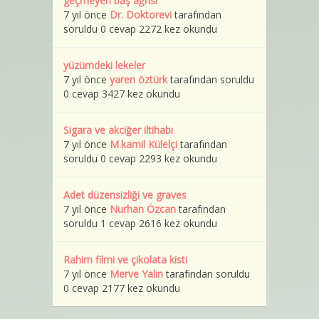
geçmeyen baş ağrısı
7 yıl önce
Dr. Doktorevi
tarafından
soruldu 0 cevap 2272 kez okundu
yüzümdeki lekeler
7 yıl önce
yaren öztürk
tarafından soruldu
0 cevap 3427 kez okundu
Sigara ve akciğer iltihabı
7 yıl önce
M.kamil Külelçi
tarafından
soruldu 0 cevap 2293 kez okundu
Adet düzensizliği ve graves
7 yıl önce
Nurhan Özcan
tarafından
soruldu 1 cevap 2616 kez okundu
Rahim filmi ve çikolata kisti
7 yıl önce
Merve Yalın
tarafından soruldu
0 cevap 2177 kez okundu