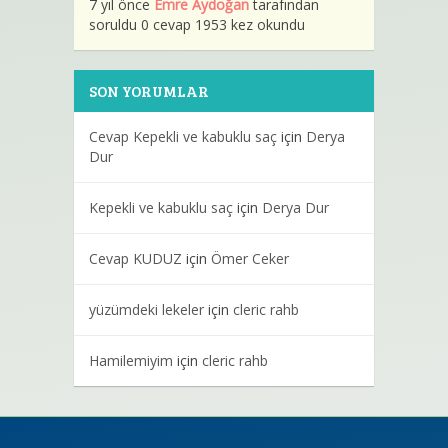
7 yıl önce
Emre Aydoğan
tarafından
soruldu 0 cevap 1953 kez okundu
SON YORUMLAR
Cevap Kepekli ve kabuklu saç
için
Derya
Dur
Kepekli ve kabuklu saç
için
Derya Dur
Cevap KUDUZ
için
Ömer Ceker
yüzümdeki lekeler
için
cleric rahb
Hamilemiyim
için
cleric rahb