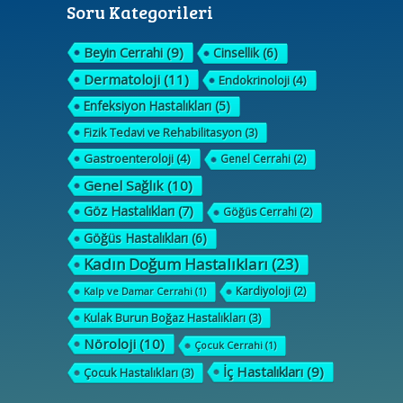
Soru Kategorileri
Beyin Cerrahi
(9)
Cinsellik
(6)
Dermatoloji
(11)
Endokrinoloji
(4)
Enfeksiyon Hastalıkları
(5)
Fizik Tedavi ve Rehabilitasyon
(3)
Gastroenteroloji
(4)
Genel Cerrahi
(2)
Genel Sağlık
(10)
Göz Hastalıkları
(7)
Göğüs Cerrahi
(2)
Göğüs Hastalıkları
(6)
Kadın Doğum Hastalıkları
(23)
Kardiyoloji
(2)
Kalp ve Damar Cerrahi
(1)
Kulak Burun Boğaz Hastalıkları
(3)
Nöroloji
(10)
Çocuk Cerrahi
(1)
İç Hastalıkları
(9)
Çocuk Hastalıkları
(3)