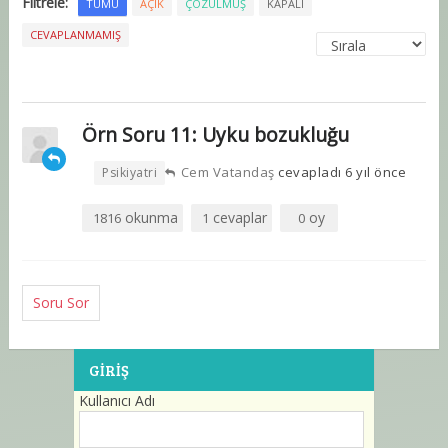
Filtrele:
TÜMÜ
AÇIK
ÇÖZÜLMÜŞ
KAPALI
CEVAPLANMAMIŞ
Örn Soru 11: Uyku bozukluğu
•
Cem Vatandaş
cevapladı 6 yıl önce
Psikiyatri
okunma
cevaplar
oy
1816
1
0
Soru Sor
GIRIŞ
Kullanıcı Adı