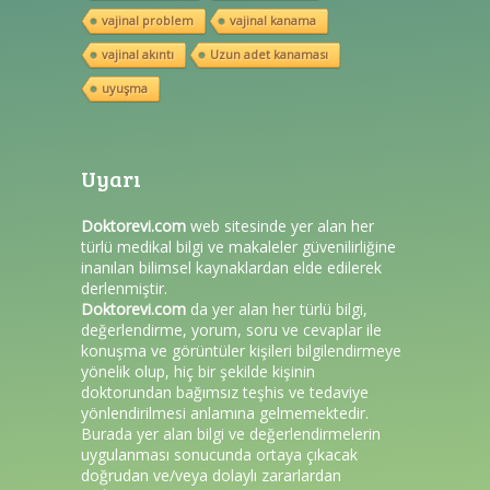
vajinal problem
vajinal kanama
vajinal akıntı
Uzun adet kanaması
uyuşma
Uyarı
Doktorevi.com
web sitesinde yer alan her
türlü medikal bilgi ve makaleler güvenilirliğine
inanılan bilimsel kaynaklardan elde edilerek
derlenmiştir.
Doktorevi.com
da yer alan her türlü bilgi,
değerlendirme, yorum, soru ve cevaplar ile
konuşma ve görüntüler kişileri bilgilendirmeye
yönelik olup, hiç bir şekilde kişinin
doktorundan bağımsız teşhis ve tedaviye
yönlendirilmesi anlamına gelmemektedir.
Burada yer alan bilgi ve değerlendirmelerin
uygulanması sonucunda ortaya çıkacak
doğrudan ve/veya dolaylı zararlardan