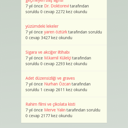
geçmeyen baş ağrısı
7 yıl önce
Dr. Doktorevi
tarafından
soruldu 0 cevap 2272 kez okundu
yüzümdeki lekeler
7 yıl önce
yaren öztürk
tarafından soruldu
0 cevap 3427 kez okundu
Sigara ve akciğer iltihabı
7 yıl önce
M.kamil Külelçi
tarafından
soruldu 0 cevap 2293 kez okundu
Adet düzensizliği ve graves
7 yıl önce
Nurhan Özcan
tarafından
soruldu 1 cevap 2611 kez okundu
Rahim filmi ve çikolata kisti
7 yıl önce
Merve Yalın
tarafından soruldu
0 cevap 2177 kez okundu