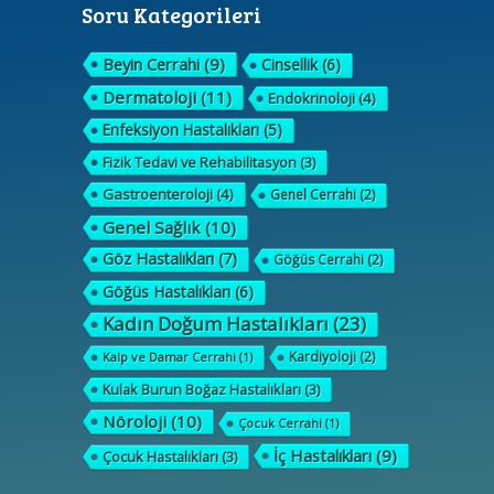
Soru Kategorileri
Beyin Cerrahi
(9)
Cinsellik
(6)
Dermatoloji
(11)
Endokrinoloji
(4)
Enfeksiyon Hastalıkları
(5)
Fizik Tedavi ve Rehabilitasyon
(3)
Gastroenteroloji
(4)
Genel Cerrahi
(2)
Genel Sağlık
(10)
Göz Hastalıkları
(7)
Göğüs Cerrahi
(2)
Göğüs Hastalıkları
(6)
Kadın Doğum Hastalıkları
(23)
Kardiyoloji
(2)
Kalp ve Damar Cerrahi
(1)
Kulak Burun Boğaz Hastalıkları
(3)
Nöroloji
(10)
Çocuk Cerrahi
(1)
İç Hastalıkları
(9)
Çocuk Hastalıkları
(3)