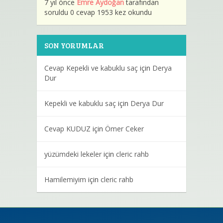
7 yıl önce
Emre Aydoğan
tarafından
soruldu 0 cevap 1953 kez okundu
SON YORUMLAR
Cevap Kepekli ve kabuklu saç
için
Derya
Dur
Kepekli ve kabuklu saç
için
Derya Dur
Cevap KUDUZ
için
Ömer Ceker
yüzümdeki lekeler
için
cleric rahb
Hamilemiyim
için
cleric rahb