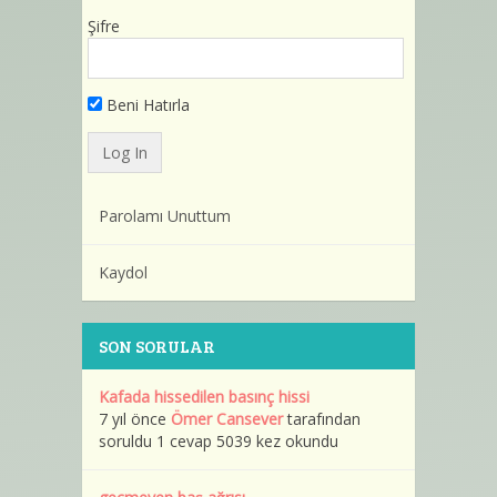
Şifre
Beni Hatırla
Parolamı Unuttum
Kaydol
SON SORULAR
Kafada hissedilen basınç hissi
7 yıl önce
Ömer Cansever
tarafından
soruldu 1 cevap 5039 kez okundu