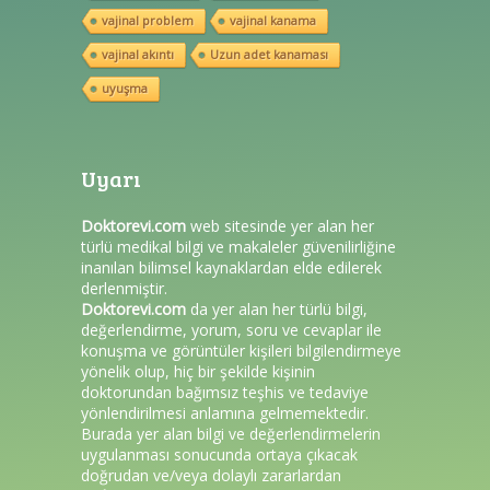
vajinal problem
vajinal kanama
vajinal akıntı
Uzun adet kanaması
uyuşma
Uyarı
Doktorevi.com
web sitesinde yer alan her
türlü medikal bilgi ve makaleler güvenilirliğine
inanılan bilimsel kaynaklardan elde edilerek
derlenmiştir.
Doktorevi.com
da yer alan her türlü bilgi,
değerlendirme, yorum, soru ve cevaplar ile
konuşma ve görüntüler kişileri bilgilendirmeye
yönelik olup, hiç bir şekilde kişinin
doktorundan bağımsız teşhis ve tedaviye
yönlendirilmesi anlamına gelmemektedir.
Burada yer alan bilgi ve değerlendirmelerin
uygulanması sonucunda ortaya çıkacak
doğrudan ve/veya dolaylı zararlardan