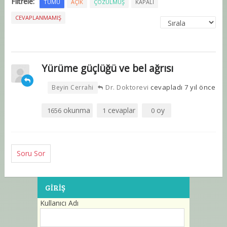
Filtrele:
TÜMÜ
AÇIK
ÇÖZÜLMÜŞ
KAPALI
CEVAPLANMAMIŞ
Yürüme güçlüğü ve bel ağrısı
•
Dr. Doktorevi
cevapladı 7 yıl önce
Beyin Cerrahi
okunma
cevaplar
oy
1656
1
0
Soru Sor
GIRIŞ
Kullanıcı Adı