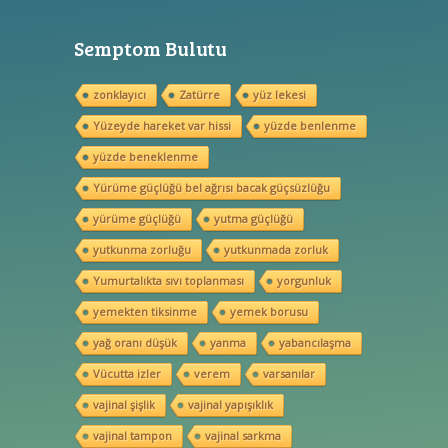
Semptom Bulutu
zonklayıcı
Zatürre
yüz lekesi
Yüzeyde hareket var hissi
yüzde benlenme
yüzde beneklenme
Yürüme güçlüğü bel ağrısı bacak güçsüzlüğu
yürüme güçlüğü
yutma güçlüğü
yutkunma zorluğu
yutkunmada zorluk
Yumurtalıkta sıvı toplanması
yorgunluk
yemekten tiksinme
yemek borusu
yağ oranı düşük
yanma
yabancılaşma
Vücutta izler
verem
varsanılar
vajinal şişlik
vajinal yapışıklık
vajinal tampon
vajinal sarkma