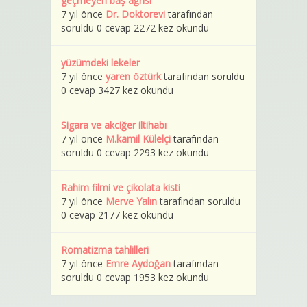
geçmeyen baş ağrısı
7 yıl önce
Dr. Doktorevi
tarafından
soruldu 0 cevap 2272 kez okundu
yüzümdeki lekeler
7 yıl önce
yaren öztürk
tarafından soruldu
0 cevap 3427 kez okundu
Sigara ve akciğer iltihabı
7 yıl önce
M.kamil Külelçi
tarafından
soruldu 0 cevap 2293 kez okundu
Rahim filmi ve çikolata kisti
7 yıl önce
Merve Yalın
tarafından soruldu
0 cevap 2177 kez okundu
Romatizma tahlilleri
7 yıl önce
Emre Aydoğan
tarafından
soruldu 0 cevap 1953 kez okundu