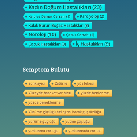
Kadın Doğum Hastalıkları
(23)
Kardiyoloji
(2)
Kalp ve Damar Cerrahi
(1)
Kulak Burun Boğaz Hastalıkları
(3)
Nöroloji
(10)
Çocuk Cerrahi
(1)
İç Hastalıkları
(9)
Çocuk Hastalıkları
(3)
Semptom Bulutu
zonklayıcı
Zatürre
yüz lekesi
Yüzeyde hareket var hissi
yüzde benlenme
yüzde beneklenme
Yürüme güçlüğü bel ağrısı bacak güçsüzlüğu
yürüme güçlüğü
yutma güçlüğü
yutkunma zorluğu
yutkunmada zorluk