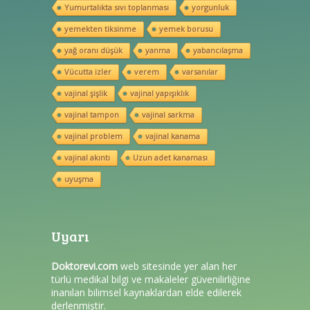
Yumurtalıkta sıvı toplanması
yorgunluk
yemekten tiksinme
yemek borusu
yağ oranı düşük
yanma
yabancılaşma
Vücutta izler
verem
varsanılar
vajinal şişlik
vajinal yapışıklık
vajinal tampon
vajinal sarkma
vajinal problem
vajinal kanama
vajinal akıntı
Uzun adet kanaması
uyuşma
Uyarı
Doktorevi.com
web sitesinde yer alan her
türlü medikal bilgi ve makaleler güvenilirliğine
inanılan bilimsel kaynaklardan elde edilerek
derlenmiştir.