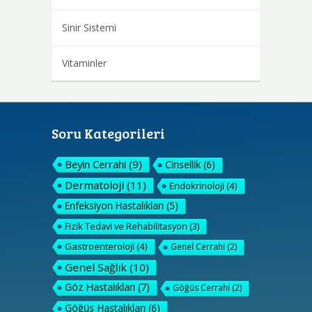
Sinir Sistemi
Vitaminler
Soru Kategorileri
Beyin Cerrahi
(9)
Cinsellik
(6)
Dermatoloji
(11)
Endokrinoloji
(4)
Enfeksiyon Hastalıkları
(5)
Fizik Tedavi ve Rehabilitasyon
(3)
Gastroenteroloji
(4)
Genel Cerrahi
(2)
Genel Sağlık
(10)
Göz Hastalıkları
(7)
Göğüs Cerrahi
(2)
Göğüs Hastalıkları
(6)