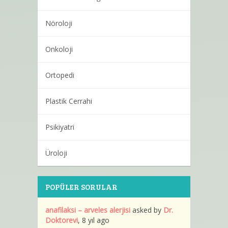
Nöroloji
Onkoloji
Ortopedi
Plastik Cerrahi
Psikiyatri
Üroloji
POPÜLER SORULAR
anafilaksi – arveles alerjisi
asked by
Dr.
Doktorevi
, 8 yıl ago