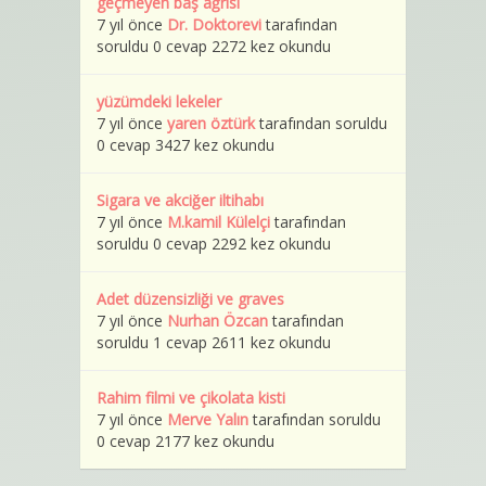
geçmeyen baş ağrısı
7 yıl önce
Dr. Doktorevi
tarafından
soruldu 0 cevap 2272 kez okundu
yüzümdeki lekeler
7 yıl önce
yaren öztürk
tarafından soruldu
0 cevap 3427 kez okundu
Sigara ve akciğer iltihabı
7 yıl önce
M.kamil Külelçi
tarafından
soruldu 0 cevap 2292 kez okundu
Adet düzensizliği ve graves
7 yıl önce
Nurhan Özcan
tarafından
soruldu 1 cevap 2611 kez okundu
Rahim filmi ve çikolata kisti
7 yıl önce
Merve Yalın
tarafından soruldu
0 cevap 2177 kez okundu