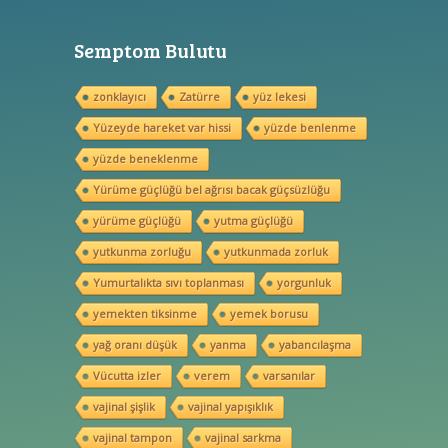
Semptom Bulutu
zonklayıcı
Zatürre
yüz lekesi
Yüzeyde hareket var hissi
yüzde benlenme
yüzde beneklenme
Yürüme güçlüğü bel ağrısı bacak güçsüzlüğu
yürüme güçlüğü
yutma güçlüğü
yutkunma zorluğu
yutkunmada zorluk
Yumurtalıkta sıvı toplanması
yorgunluk
yemekten tiksinme
yemek borusu
yağ oranı düşük
yanma
yabancılaşma
Vücutta izler
verem
varsanılar
vajinal şişlik
vajinal yapışıklık
vajinal tampon
vajinal sarkma