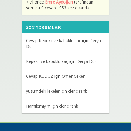
7 yıl önce
Emre Aydoğan
tarafından
soruldu 0 cevap 1953 kez okundu
SON YORUMLAR
Cevap Kepekli ve kabuklu saç
için
Derya
Dur
Kepekli ve kabuklu saç
için
Derya Dur
Cevap KUDUZ
için
Ömer Ceker
yüzümdeki lekeler
için
cleric rahb
Hamilemiyim
için
cleric rahb