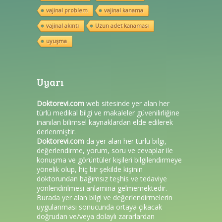
vajinal problem
vajinal kanama
vajinal akıntı
Uzun adet kanaması
uyuşma
Uyarı
Doktorevi.com
web sitesinde yer alan her
türlü medikal bilgi ve makaleler güvenilirliğine
inanılan bilimsel kaynaklardan elde edilerek
derlenmiştir.
Doktorevi.com
da yer alan her türlü bilgi,
değerlendirme, yorum, soru ve cevaplar ile
konuşma ve görüntüler kişileri bilgilendirmeye
yönelik olup, hiç bir şekilde kişinin
doktorundan bağımsız teşhis ve tedaviye
yönlendirilmesi anlamına gelmemektedir.
Burada yer alan bilgi ve değerlendirmelerin
uygulanması sonucunda ortaya çıkacak
doğrudan ve/veya dolaylı zararlardan