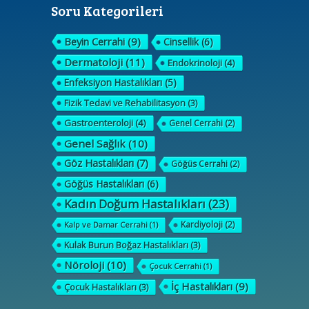
Soru Kategorileri
Beyin Cerrahi
(9)
Cinsellik
(6)
Dermatoloji
(11)
Endokrinoloji
(4)
Enfeksiyon Hastalıkları
(5)
Fizik Tedavi ve Rehabilitasyon
(3)
Gastroenteroloji
(4)
Genel Cerrahi
(2)
Genel Sağlık
(10)
Göz Hastalıkları
(7)
Göğüs Cerrahi
(2)
Göğüs Hastalıkları
(6)
Kadın Doğum Hastalıkları
(23)
Kardiyoloji
(2)
Kalp ve Damar Cerrahi
(1)
Kulak Burun Boğaz Hastalıkları
(3)
Nöroloji
(10)
Çocuk Cerrahi
(1)
İç Hastalıkları
(9)
Çocuk Hastalıkları
(3)