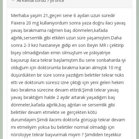
Ali Kemal
sordu 7 yıl önce
Merhaba yaşım 21,geçen sene 6 aydan uzun süredir
Paxera 20 mg kullanıyordum sonra yaza doğru ilacı yavaş
yavaş bırakmama rağmen baş dönmeleri,kafada
ağırlık,sersemlik gibi etkileri uzun süre yaşamıştım.Daha
sonra 2-3 kez hastaneye gidip en son Beyin MR ı çektirip
bişey olmadığından emin olmuştum ve pskiyatriye
başvurup ilaca tekrar başlamıştım.Bu sene sonbaharda iyi
olduğum için doktorumla bırakma kararı almıştık 10 mg
düşürdükten bir süre sonra yazdığım belirtiler tekrar nüks
etti ve doktorum süresiz izne çıktığı için yeni gelen hekim
ilacı bırakma sürecine devam ettirdi.Şimdi tekrar yavaş
yavaş bıraktığım halde 2 aydır artarak yaşadığım baş
dönmeler,kafada ağırlık,baş ağrıları ve sersemlik gibi
belirtiler devam etmekte ve gerçekten kötü
durumdayım.Şimdi ilacımı doktorla görüşüp tekrar devam
mı etmeliyim yoksa bu belirtiler normal olmadığı için
nörolojiye tekrar başvurmalı mıyım ? Şimdiden teşekkür