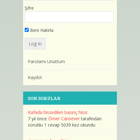
Şifre
Beni Hatırla
Parolamı Unuttum
Kaydol
SON SORULAR
Kafada hissedilen basınç hissi
7 yıl önce
Ömer Cansever
tarafından
soruldu 1 cevap 5039 kez okundu