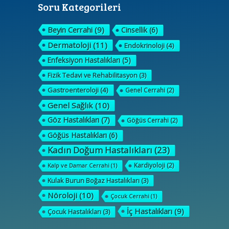
Soru Kategorileri
Beyin Cerrahi
(9)
Cinsellik
(6)
Dermatoloji
(11)
Endokrinoloji
(4)
Enfeksiyon Hastalıkları
(5)
Fizik Tedavi ve Rehabilitasyon
(3)
Gastroenteroloji
(4)
Genel Cerrahi
(2)
Genel Sağlık
(10)
Göz Hastalıkları
(7)
Göğüs Cerrahi
(2)
Göğüs Hastalıkları
(6)
Kadın Doğum Hastalıkları
(23)
Kardiyoloji
(2)
Kalp ve Damar Cerrahi
(1)
Kulak Burun Boğaz Hastalıkları
(3)
Nöroloji
(10)
Çocuk Cerrahi
(1)
İç Hastalıkları
(9)
Çocuk Hastalıkları
(3)