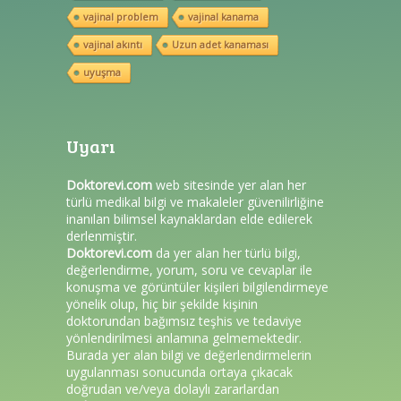
vajinal problem
vajinal kanama
vajinal akıntı
Uzun adet kanaması
uyuşma
Uyarı
Doktorevi.com
web sitesinde yer alan her
türlü medikal bilgi ve makaleler güvenilirliğine
inanılan bilimsel kaynaklardan elde edilerek
derlenmiştir.
Doktorevi.com
da yer alan her türlü bilgi,
değerlendirme, yorum, soru ve cevaplar ile
konuşma ve görüntüler kişileri bilgilendirmeye
yönelik olup, hiç bir şekilde kişinin
doktorundan bağımsız teşhis ve tedaviye
yönlendirilmesi anlamına gelmemektedir.
Burada yer alan bilgi ve değerlendirmelerin
uygulanması sonucunda ortaya çıkacak
doğrudan ve/veya dolaylı zararlardan