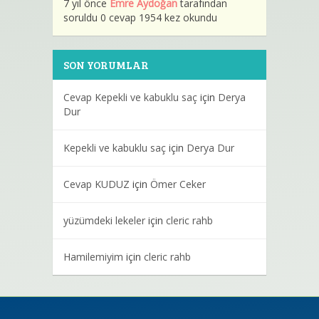
7 yıl önce
Emre Aydoğan
tarafından
soruldu 0 cevap 1954 kez okundu
SON YORUMLAR
Cevap Kepekli ve kabuklu saç
için
Derya
Dur
Kepekli ve kabuklu saç
için
Derya Dur
Cevap KUDUZ
için
Ömer Ceker
yüzümdeki lekeler
için
cleric rahb
Hamilemiyim
için
cleric rahb