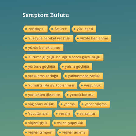
Semptom Bulutu
zonklayıcı
Zatürre
yüz lekesi
Yüzeyde hareket var hissi
yüzde benlenme
yüzde beneklenme
Yürüme güçlüğü bel ağrısı bacak güçsüzlüğu
yürüme güçlüğü
yutma güçlüğü
yutkunma zorluğu
yutkunmada zorluk
Yumurtalıkta sıvı toplanması
yorgunluk
yemekten tiksinme
yemek borusu
yağ oranı düşük
yanma
yabancılaşma
Vücutta izler
verem
varsanılar
vajinal şişlik
vajinal yapışıklık
vajinal tampon
vajinal sarkma