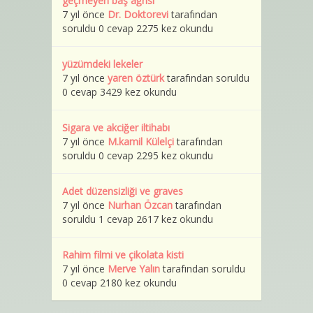
geçmeyen baş ağrısı
7 yıl önce
Dr. Doktorevi
tarafından
soruldu 0 cevap 2275 kez okundu
yüzümdeki lekeler
7 yıl önce
yaren öztürk
tarafından soruldu
0 cevap 3429 kez okundu
Sigara ve akciğer iltihabı
7 yıl önce
M.kamil Külelçi
tarafından
soruldu 0 cevap 2295 kez okundu
Adet düzensizliği ve graves
7 yıl önce
Nurhan Özcan
tarafından
soruldu 1 cevap 2617 kez okundu
Rahim filmi ve çikolata kisti
7 yıl önce
Merve Yalın
tarafından soruldu
0 cevap 2180 kez okundu