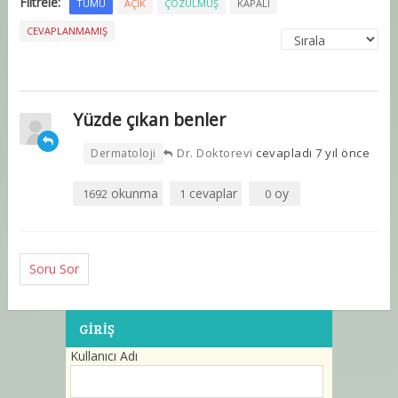
Filtrele:
TÜMÜ
AÇIK
ÇÖZÜLMÜŞ
KAPALI
CEVAPLANMAMIŞ
Yüzde çıkan benler
•
Dr. Doktorevi
cevapladı 7 yıl önce
Dermatoloji
okunma
cevaplar
oy
1692
1
0
Soru Sor
GIRIŞ
Kullanıcı Adı