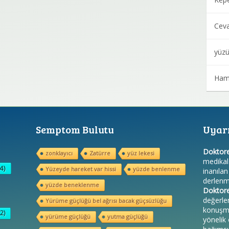
Cev
yüzü
Ham
Semptom Bulutu
Uyar
Doktor
zonklayıcı
Zatürre
yüz lekesi
medikal 
4)
Yüzeyde hareket var hissi
yüzde benlenme
inanılan
derlenmi
yüzde beneklenme
Doktor
değerle
Yürüme güçlüğü bel ağrısı bacak güçsüzlüğu
konuşma 
2)
yürüme güçlüğü
yutma güçlüğü
yönelik 