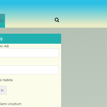
IŞ
ıcı Adı
i Hatırla
olamı Unuttum