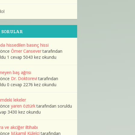
dol
 SORULAR
da hissedilen basınç hissi
l önce
Ömer Cansever
tarafından
ldu 1 cevap 5043 kez okundu
eyen baş ağrısı
l önce
Dr. Doktorevi
tarafından
ldu 0 cevap 2276 kez okundu
mdeki lekeler
l önce
yaren öztürk
tarafından soruldu
vap 3430 kez okundu
ra ve akciğer iltihabı
l önce
M.kamil Külelçi
tarafından