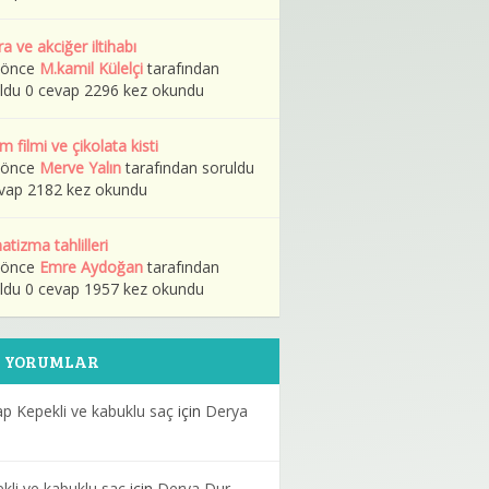
ra ve akciğer iltihabı
l önce
M.kamil Külelçi
tarafından
ldu 0 cevap 2296 kez okundu
m filmi ve çikolata kisti
l önce
Merve Yalın
tarafından soruldu
vap 2182 kez okundu
tizma tahlilleri
l önce
Emre Aydoğan
tarafından
ldu 0 cevap 1957 kez okundu
N YORUMLAR
p Kepekli ve kabuklu saç
için
Derya
kli ve kabuklu saç
için
Derya Dur