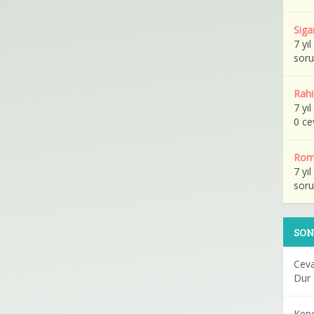
Siga
7 yı
soru
Rahi
7 yı
0 ce
Roma
7 yı
soru
SO
Ceva
Dur
Kepe