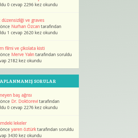
ldu 0 cevap 2296 kez okundu
 düzensizliği ve graves
l önce
Nurhan Özcan
tarafından
ldu 1 cevap 2620 kez okundu
m filmi ve çikolata kisti
l önce
Merve Yalın
tarafından soruldu
vap 2182 kez okundu
VAPLANMAMIŞ SORULAR
eyen baş ağrısı
l önce
Dr. Doktorevi
tarafından
ldu 0 cevap 2276 kez okundu
mdeki lekeler
l önce
yaren öztürk
tarafından soruldu
vap 3430 kez okundu