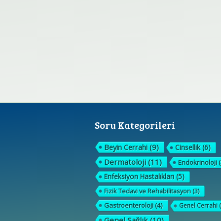
Soru Kategorileri
Beyin Cerrahi
(9)
Cinsellik
(6)
Dermatoloji
(11)
Endokrinoloji
(
Enfeksiyon Hastalıkları
(5)
Fizik Tedavi ve Rehabilitasyon
(3)
Gastroenteroloji
(4)
Genel Cerrahi
(
Genel Sağlık
(10)