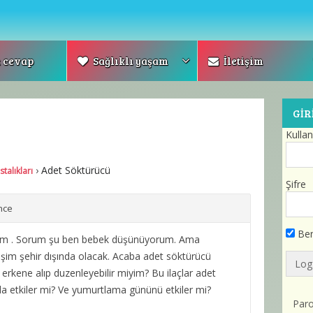
 cevap
Sağlıklı yaşam
İletişim
GIR
Kullan
›
Adet Söktürücü
talıkları
Şifre
nce
Ben
erim . Sorum şu ben bebek düşünüyorum. Ama
şim şehir dışında olacak. Acaba adet söktürücü
 erkene alıp duzenleyebilir miyim? Bu ilaçlar adet
rda etkiler mi? Ve yumurtlama gününü etkiler mi?
Par