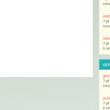
soru
Adet
7 yı
soru
Rahi
7 yı
0 ce
CE
geçm
7 yı
soru
yüzü
7 yı
0 ce