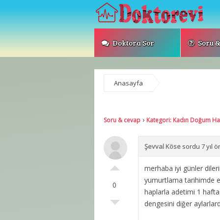
Doktora Sor
Soru &
Anasayfa
Adet Söktürücü
›
Soru & cevap
Kategori: Kadın Doğum Has
Şevval Köse
sordu 7 yıl ö
merhaba iyi günler dil
yumurtlama tarihimde e
0
haplarla adetimi 1 hafta
dengesini diğer aylarla