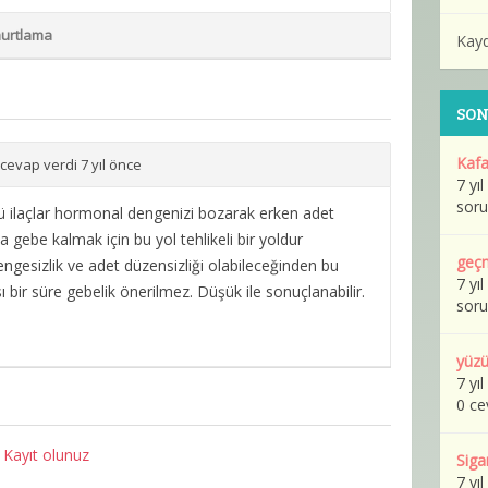
urtlama
Kay
SON
Kafa
cevap verdi 7 yıl önce
7 yı
soru
 ilaçlar hormonal dengenizi bozarak erken adet
a gebe kalmak için bu yol tehlikeli bir yoldur
geçm
gesizlik ve adet düzensizliği olabileceğinden bu
7 yı
sı bir süre gebelik önerilmez. Düşük ile sonuçlanabilir.
soru
yüzü
7 yı
0 ce
n
Kayıt olunuz
Siga
7 yı