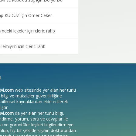
ap KUDUZ
için
Ömer Ceker
mdeki lekeler
için
cleric rahb
ilemiyim
için
cleric rahb
ı
evi.com
web sitesinde yer alan her türlü
bilgi ve makaleler güvenilirliğine
 bilimsel kaynaklardan elde edilerek
ştir.
evi.com
da yer alan her türlü bilgi,
ndirme, yorum, soru ve cevaplar ile
ve görüntüler kişileri bilgilendirmeye
olup, hiç bir şekilde kişinin doktorundan