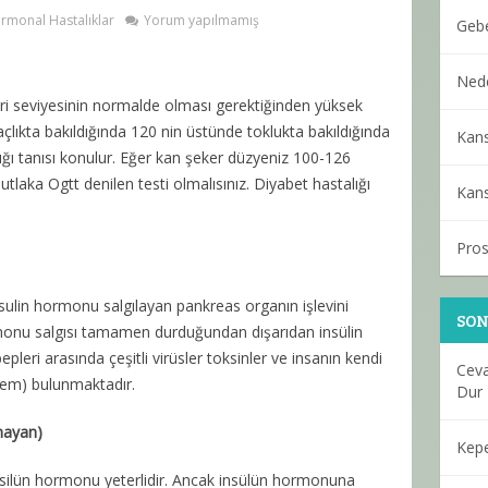
rmonal Hastalıklar
Yorum yapılmamış
Gebe
Nede
eri seviyesinin normalde olması gerektiğinden yüksek
açlıkta bakıldığında 120 nin üstünde toklukta bakıldığında
Kans
ığı tanısı konulur. Eğer kan şeker düzyeniz 100-126
 Mutlaka Ogtt denilen testi olmalısınız. Diyabet hastalığı
Kans
Pros
nsulin hormonu salgılayan pankreas organın işlevini
SO
rmonu salgısı tamamen durduğundan dışarıdan insülin
bepleri arasında çeşitli virüsler toksinler ve insanın kendi
Ceva
em) bulunmaktadır.
Dur
mayan)
Kepe
insilün hormonu yeterlidir. Ancak insülün hormonuna