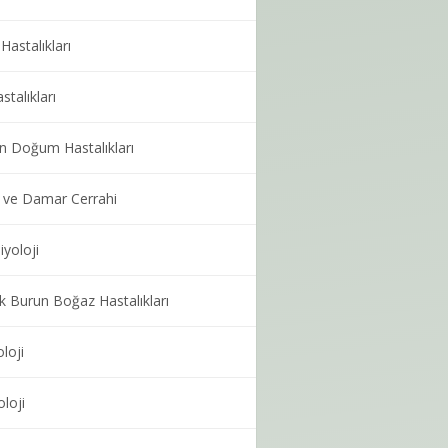
Hastalıkları
stalıkları
n Doğum Hastalıkları
 ve Damar Cerrahi
iyoloji
k Burun Boğaz Hastalıkları
loji
loji