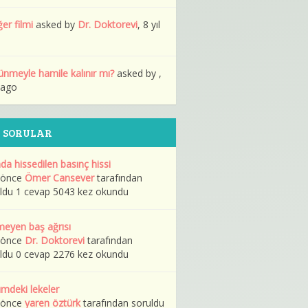
ğer filmi
asked by
Dr. Doktorevi
, 8 yıl
ünmeyle hamile kalınır mı?
asked by ,
l ago
 SORULAR
da hissedilen basınç hissi
l önce
Ömer Cansever
tarafından
ldu 1 cevap 5043 kez okundu
eyen baş ağrısı
l önce
Dr. Doktorevi
tarafından
ldu 0 cevap 2276 kez okundu
mdeki lekeler
l önce
yaren öztürk
tarafından soruldu