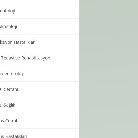
atoloji
krinoloji
ksiyon Hastalıkları
k Tedavi ve Rehabilitasyon
roenteroloji
l Cerrahi
l Sağlık
s Cerrahi
s Hastalıkları