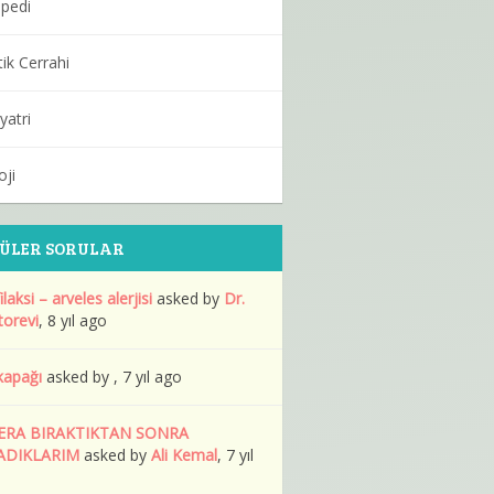
pedi
tik Cerrahi
yatri
oji
ÜLER SORULAR
laksi – arveles alerjisi
asked by
Dr.
orevi
, 8 yıl ago
kapağı
asked by , 7 yıl ago
ERA BIRAKTIKTAN SONRA
ADIKLARIM
asked by
Ali Kemal
, 7 yıl