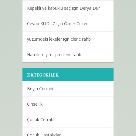
Kepekli ve kabuklu saç
için
Derya Dur
Cevap KUDUZ
için
Ömer Ceker
yüzümdeki lekeler
için
cleric rahb
Hamilemiyim
için
cleric rahb
KATEGORILER
Beyin Cerrahi
Cinsellik
Çocuk Cerrahi
Çocuk Hastalıkları