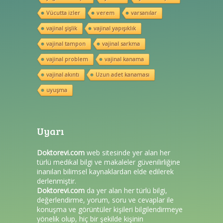
Vücutta izler
verem
varsanılar
vajinal şişlik
vajinal yapışıklık
vajinal tampon
vajinal sarkma
vajinal problem
vajinal kanama
vajinal akıntı
Uzun adet kanaması
uyuşma
Uyarı
Doktorevi.com
web sitesinde yer alan her
türlü medikal bilgi ve makaleler güvenilirliğine
inanılan bilimsel kaynaklardan elde edilerek
derlenmiştir.
Doktorevi.com
da yer alan her türlü bilgi,
değerlendirme, yorum, soru ve cevaplar ile
konuşma ve görüntüler kişileri bilgilendirmeye
yönelik olup, hiç bir şekilde kişinin