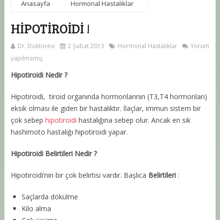
Anasayfa
Hormonal Hastalıklar
HIPOTIROIDI !
Dr. Doktorevi
2 Şubat 2013
Hormonal Hastalıklar
Yorum
yapılmamış
Hipotiroidi Nedir ?
Hipotiroidi, tiroid organında hormonlarının (T3,T4 hormonları)
eksik olması ile giden bir hastalıktır. İlaçlar, immun sistem bir
çok sebep
hipotiroidi
hastalığına sebep olur. Ancak en sık
hashimoto hastalığı hipotiroidi yapar.
Hipotiroidi Belirtileri Nedir ?
Hipotiroidi’nin bir çok belirtisi vardır. Başlıca
B
elirtileri
:
Saçlarda dökülme
Kilo alma