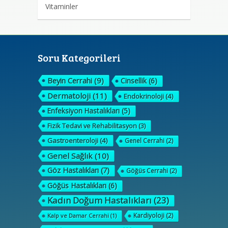
Vitaminler
Soru Kategorileri
Beyin Cerrahi
(9)
Cinsellik
(6)
Dermatoloji
(11)
Endokrinoloji
(4)
Enfeksiyon Hastalıkları
(5)
Fizik Tedavi ve Rehabilitasyon
(3)
Gastroenteroloji
(4)
Genel Cerrahi
(2)
Genel Sağlık
(10)
Göz Hastalıkları
(7)
Göğüs Cerrahi
(2)
Göğüs Hastalıkları
(6)
Kadın Doğum Hastalıkları
(23)
Kardiyoloji
(2)
Kalp ve Damar Cerrahi
(1)