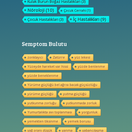
Kulak Burun Boğaz Hastalıkları
(3)
Nöroloji
(10)
Çocuk Cerrahi
(1)
İç Hastalıkları
(9)
Çocuk Hastalıkları
(3)
Semptom Bulutu
zonklayıcı
Zatürre
yüz lekesi
Yüzeyde hareket var hissi
yüzde benlenme
yüzde beneklenme
Yürüme güçlüğü bel ağrısı bacak güçsüzlüğu
yürüme güçlüğü
yutma güçlüğü
yutkunma zorluğu
yutkunmada zorluk
Yumurtalıkta sıvı toplanması
yorgunluk
yemekten tiksinme
yemek borusu
yağ oranı düşük
yanma
yabancılaşma