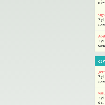
0 ce
Siga
7 yı
soru
Adet
7 yı
soru
CE
geçm
7 yı
soru
yüzü
7 yı
0 ce