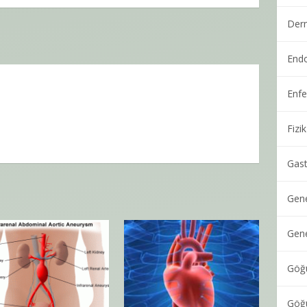
Derm
Endo
Enfe
Fizi
Gast
Gene
Gene
Göğü
Göğü