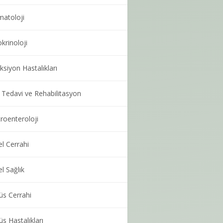
atoloji
krinoloji
ksiyon Hastalıkları
k Tedavi ve Rehabilitasyon
roenteroloji
l Cerrahi
l Sağlık
s Cerrahi
s Hastalıkları