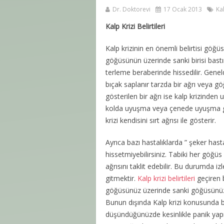
Dr. Doktorevi
17 Ocak 2013
Kal
Kalp Krizi Belirtileri
Kalp krizinin en önemli belirtisi göğüs
göğüsünün üzerinde sanki birisi bast
terleme beraberinde hissedilir. Genel
bıçak saplanır tarzda bir ağrı veya 
gösterilen bir ağrı ise kalp krizinden 
kolda uyuşma veya çenede uyuşma görü
krizi kendisini sırt ağrısı ile gösterir.
Ayrıca bazı hastalıklarda ” şeker hasta
hissetmiyebilirsiniz. Tabiki her göğüs a
ağrısını taklit edebilir. Bu durumda i
gitmektir.
Kalp krizi belirtileri
geçiren b
göğüsünüz üzerinde sanki göğüsünüzün
Bunun dışında Kalp krizi konusunda
düşündüğünüzde kesinlikle panik yapm