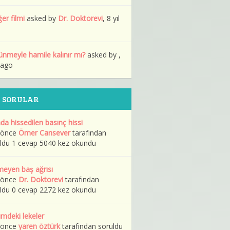
ğer filmi
asked by
Dr. Doktorevi
, 8 yıl
ünmeyle hamile kalınır mı?
asked by ,
l ago
 SORULAR
da hissedilen basınç hissi
l önce
Ömer Cansever
tarafından
ldu 1 cevap 5040 kez okundu
eyen baş ağrısı
l önce
Dr. Doktorevi
tarafından
ldu 0 cevap 2272 kez okundu
mdeki lekeler
l önce
yaren öztürk
tarafından soruldu