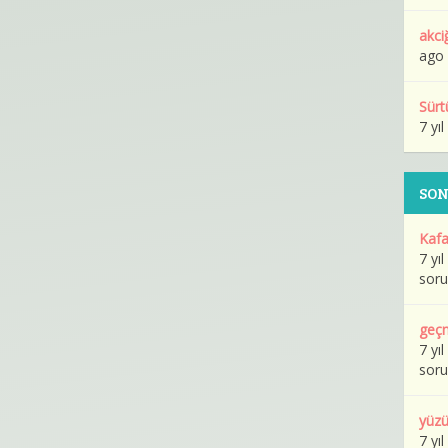
akci
ago
Sürt
7 yı
SON
Kafa
7 yı
soru
geçm
7 yı
soru
yüzü
7 yı