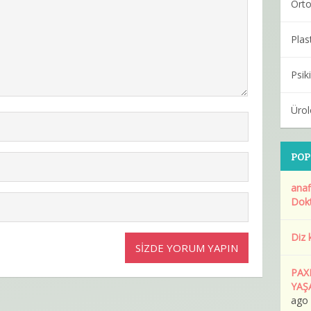
Orto
Plas
Psiki
Ürol
POP
anafi
Dokt
Diz 
PAX
YAŞ
ago