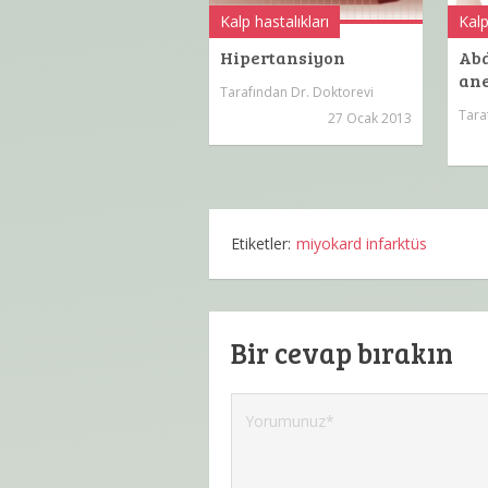
Kalp hastalıkları
Kalp
Hipertansiyon
Abd
an
Tarafından
Dr. Doktorevi
Tara
27 Ocak 2013
Etiketler:
miyokard infarktüs
Bir cevap bırakın