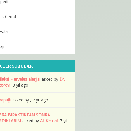
pedi
tik Cerrahi
yatri
oji
ÜLER SORULAR
laksi – arveles alerjisi
asked by
Dr.
orevi
, 8 yıl ago
kapağı
asked by , 7 yıl ago
ERA BIRAKTIKTAN SONRA
ADIKLARIM
asked by
Ali Kemal
, 7 yıl