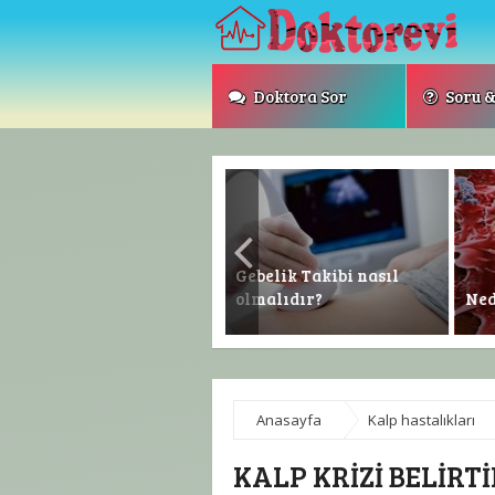
Doktora Sor
Soru &
Gebelik Takibi nasıl
Akromegali
olmalıdır?
Ned
Anasayfa
Kalp hastalıkları
KALP KRIZI BELIRTI