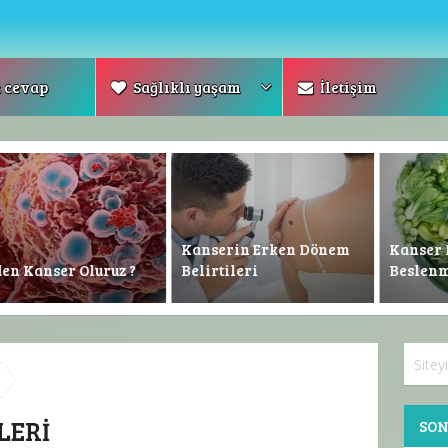
 cevap
Sağlıklı yaşam
İletişim
Kanserin Erken Dönem
Kanser 
en Kanser Oluruz ?
Belirtileri
Beslenm
LERI
SON