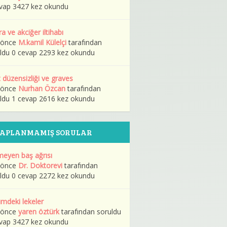
vap 3427 kez okundu
ra ve akciğer iltihabı
l önce
M.kamil Külelçi
tarafından
ldu 0 cevap 2293 kez okundu
 düzensizliği ve graves
l önce
Nurhan Özcan
tarafından
ldu 1 cevap 2616 kez okundu
VAPLANMAMIŞ SORULAR
eyen baş ağrısı
l önce
Dr. Doktorevi
tarafından
ldu 0 cevap 2272 kez okundu
mdeki lekeler
l önce
yaren öztürk
tarafından soruldu
vap 3427 kez okundu