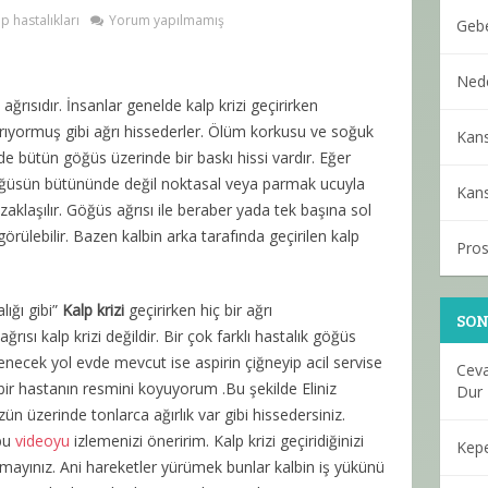
p hastalıkları
Yorum yapılmamış
Gebe
Nede
 ağrısıdır. İnsanlar genelde kalp krizi geçirirken
ırıyormuş gibi ağrı hissederler. Ölüm korkusu ve soğuk
Kans
de bütün göğüs üzerinde bir baskı hissi vardır. Eğer
göğüsün bütününde değil noktasal veya parmak ucuyla
Kans
uzaklaşılır. Göğüs ağrısı ile beraber yada tek başına sol
lebilir. Bazen kalbin arka tarafında geçirilen kalp
Pros
lığı gibi”
Kalp krizi
geçirirken hiç bir ağrı
SO
ğrısı kalp krizi değildir. Bir çok farklı hastalık göğüs
zlenecek yol evde mevcut ise aspirin çiğneyip acil servise
Ceva
ir hastanın resmini koyuyorum .Bu şekilde Eliniz
Dur
 üzerinde tonlarca ağırlık var gibi hissedersiniz.
 bu
videoyu
izlemenizi öneririm. Kalp krizi geçiridiğinizi
Kepe
ayınız. Ani hareketler yürümek bunlar kalbin iş yükünü