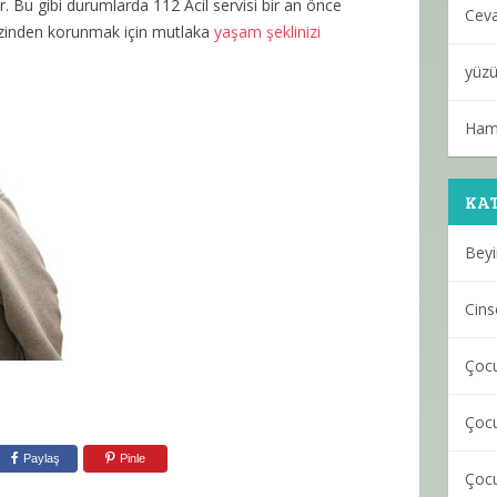
r. Bu gibi durumlarda 112 Acil servisi bir an önce
Cev
izinden korunmak için mutlaka
yaşam şeklinizi
yüzü
Ham
KAT
Beyi
Cinse
Çocu
Çocu
Paylaş
Pinle
Çocu