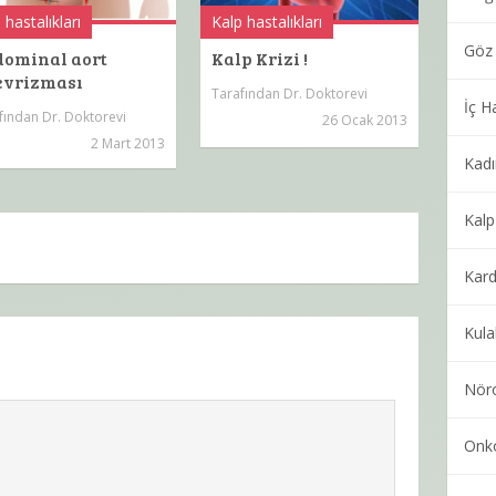
 hastalıkları
Kalp hastalıkları
Göz 
ominal aort
Kalp Krizi !
evrizması
Tarafından
Dr. Doktorevi
İç Ha
fından
Dr. Doktorevi
26 Ocak 2013
2 Mart 2013
Kadı
Kalp
Kard
Kula
Nöro
Onko