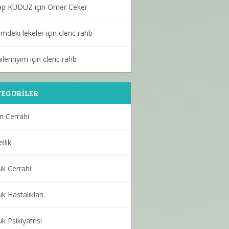
ap KUDUZ
için
Ömer Ceker
mdeki lekeler
için
cleric rahb
ilemiyim
için
cleric rahb
EGORILER
n Cerrahi
llik
k Cerrahi
k Hastalıkları
k Psikiyatrisi