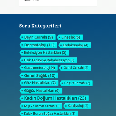
Soru Kategorileri
Beyin Cerrahi
(9)
Cinsellik
(6)
Dermatoloji
(11)
Endokrinoloji
(4)
Enfeksiyon Hastalıkları
(5)
Fizik Tedavi ve Rehabilitasyon
(3)
Gastroenteroloji
(4)
Genel Cerrahi
(2)
Genel Sağlık
(10)
Göz Hastalıkları
(7)
Göğüs Cerrahi
(2)
Göğüs Hastalıkları
(6)
Kadın Doğum Hastalıkları
(23)
Kardiyoloji
(2)
Kalp ve Damar Cerrahi
(1)
Kulak Burun Boğaz Hastalıkları
(3)