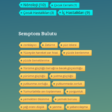
Nöroloji
(10)
Çocuk Cerrahi
(1)
İç Hastalıkları
(9)
Çocuk Hastalıkları
(3)
Semptom Bulutu
zonklayıcı
Zatürre
yüz lekesi
Yüzeyde hareket var hissi
yüzde benlenme
yüzde beneklenme
Yürüme güçlüğü bel ağrısı bacak güçsüzlüğu
yürüme güçlüğü
yutma güçlüğü
yutkunma zorluğu
yutkunmada zorluk
Yumurtalıkta sıvı toplanması
yorgunluk
yemekten tiksinme
yemek borusu
yağ oranı düşük
yanma
yabancılaşma