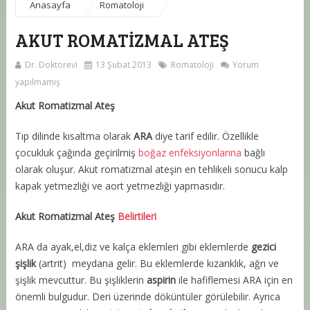
Anasayfa
Romatoloji
AKUT ROMATIZMAL ATEŞ
Dr. Doktorevi
13 Şubat 2013
Romatoloji
Yorum
yapılmamış
Akut Romatizmal Ateş
Tıp dilinde kısaltma olarak
ARA
diye tarif edilir. Özellikle
çocukluk çağında geçirilmiş
boğaz enfeksiyonlarına
bağlı
olarak oluşur. Akut romatizmal ateşin en tehlikeli sonucu kalp
kapak yetmezliği ve aort yetmezliği yapmasıdır.
Akut Romatizmal Ateş
Belirtileri
ARA da ayak,el,diz ve kalça eklemleri gibi eklemlerde
gezici
şişlik
(artrit) meydana gelir. Bu eklemlerde kızarıklık, ağrı ve
şişlik mevcuttur. Bu şişliklerin
aspirin
ile hafiflemesi ARA için en
önemli bulgudur. Deri üzerinde döküntüler görülebilir. Ayrıca