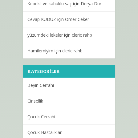
Kepekli ve kabuklu saç
için
Derya Dur
Cevap KUDUZ
için
Ömer Ceker
yüzümdeki lekeler
için
cleric rahb
Hamilemiyim
için
cleric rahb
KATEGORILER
Beyin Cerrahi
Cinsellik
Çocuk Cerrahi
Çocuk Hastalıkları