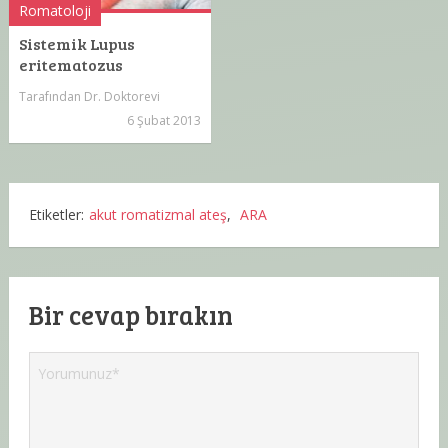
Romatoloji
Sistemik Lupus
eritematozus
Tarafından
Dr. Doktorevi
6 Şubat 2013
Etiketler:
akut romatizmal ateş
,
ARA
Bir cevap bırakın