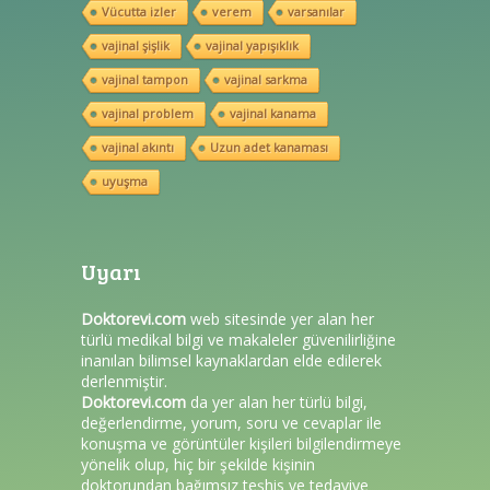
Vücutta izler
verem
varsanılar
vajinal şişlik
vajinal yapışıklık
vajinal tampon
vajinal sarkma
vajinal problem
vajinal kanama
vajinal akıntı
Uzun adet kanaması
uyuşma
Uyarı
Doktorevi.com
web sitesinde yer alan her
türlü medikal bilgi ve makaleler güvenilirliğine
inanılan bilimsel kaynaklardan elde edilerek
derlenmiştir.
Doktorevi.com
da yer alan her türlü bilgi,
değerlendirme, yorum, soru ve cevaplar ile
konuşma ve görüntüler kişileri bilgilendirmeye
yönelik olup, hiç bir şekilde kişinin
doktorundan bağımsız teşhis ve tedaviye